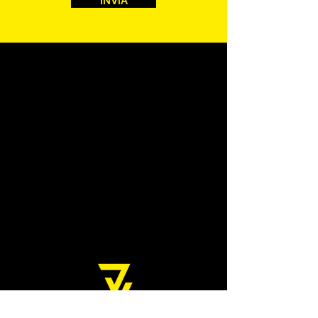
INVIA